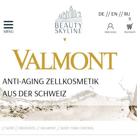
DE
//
EN
//
RU
0
NAVIGATION
HOME
ÜBERSPRINGEN
PRODUKTE
GUTSCHEINE
VALMONT
MENARD
MEDER
COSNOBELL
PROBIO DERM・INFO
ANTI-AGING ZELLKOSMETIK
BELLEFONTAINE
DERMALOGICA
EVA GARDEN
AUS DER SCHWEIZ
APHRO CELINA
ANGEBOTE
KONTAKT
SHOP
PRODUKTE
VALMONT
BODY TIME CONTROL