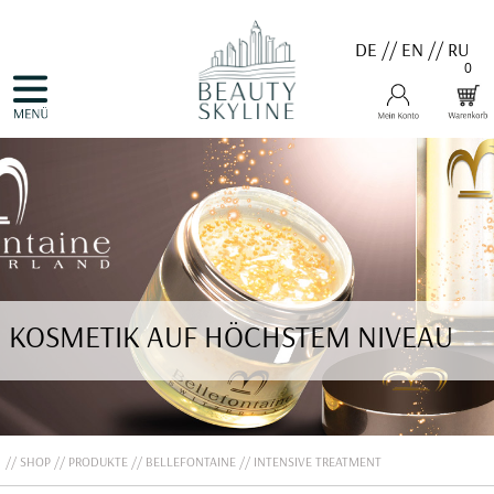
DE
//
EN
//
RU
0
NAVIGATION
HOME
ÜBERSPRINGEN
PRODUKTE
GUTSCHEINE
VALMONT
MENARD
MEDER
COSNOBELL
PROBIO DERM・INFO
BELLEFONTAINE
DERMALOGICA
EVA GARDEN
KOSMETIK AUF HÖCHSTEM NIVEAU
APHRO CELINA
ANGEBOTE
KONTAKT
SHOP
PRODUKTE
BELLEFONTAINE
INTENSIVE TREATMENT