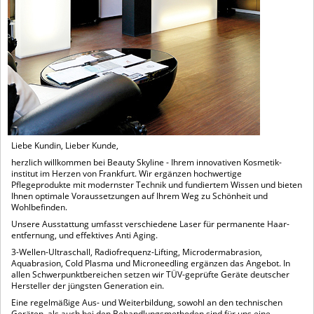
Liebe Kundin, Lieber Kunde,
herzlich willkommen bei Beauty Skyline - Ihrem innovativen Kosmetik­
institut im Herzen von Frankfurt. Wir ergänzen hochwertige
Pflegeprodukte mit modernster Technik und fundiertem Wissen und bieten
Ihnen optimale Voraussetzungen auf Ihrem Weg zu Schönheit und
Wohlbefinden.
Unsere Ausstattung umfasst verschiedene Laser für permanente Haar­
entfernung, und effektives Anti Aging.
3-Wellen-Ultraschall, Radiofrequenz-Lifting, Microderm­abrasion,
Aquabrasion, Cold Plasma und Microneedling ergänzen das Angebot. In
allen Schwerpunktbereichen setzen wir TÜV-geprüfte Geräte deutscher
Hersteller der jüngsten Generation ein.
Eine regelmäßige Aus- und Weiterbildung, sowohl an den technischen
Geräten, als auch bei den Behandlungsmethoden sind für uns eine