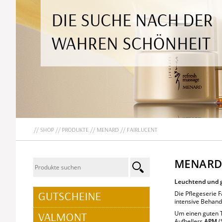
DIE SUCHE NACH DER
WAHREN SCHÖNHEIT
SHOP
PRODUKTE
MENARD
FAIRLUCENT
MENARD
Leuchtend und 
NAVIGATION
GUTSCHEINE
Die Pflegeserie F
ÜBERSPRINGEN
intensive Behand
VALMONT
Um einen guten T
Aufhellers
APM
(