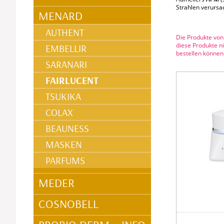
Strahlen verursa
MENARD
AUTHENT
Die Produkte von
diese Produkte ni
EMBELLIR
bestellen können
SARANARI
FAIRLUCENT
TSUKIKA
COLAX
BEAUNESS
MASKEN
PARFUMS
MEDER
COSNOBELL