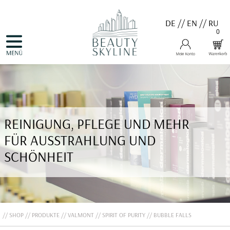
DE
//
EN
//
RU
0
NAVIGATION
HOME
ÜBERSPRINGEN
PRODUKTE
GUTSCHEINE
VALMONT
MENARD
MEDER
COSNOBELL
REINIGUNG, PFLEGE UND MEHR
PROBIO DERM・INFO
BELLEFONTAINE
FÜR AUSSTRAHLUNG UND
DERMALOGICA
EVA GARDEN
SCHÖNHEIT
APHRO CELINA
ANGEBOTE
KONTAKT
SHOP
PRODUKTE
VALMONT
SPIRIT OF PURITY
BUBBLE FALLS