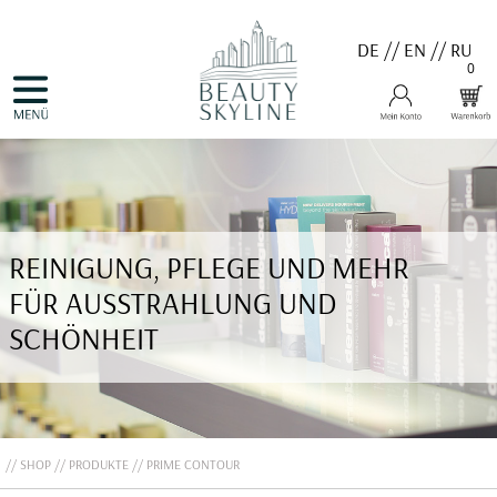
DE
//
EN
//
RU
0
NAVIGATION
HOME
ÜBERSPRINGEN
PRODUKTE
GUTSCHEINE
VALMONT
MENARD
MEDER
COSNOBELL
REINIGUNG, PFLEGE UND MEHR
PROBIO DERM・INFO
BELLEFONTAINE
FÜR AUSSTRAHLUNG UND
DERMALOGICA
EVA GARDEN
SCHÖNHEIT
APHRO CELINA
ANGEBOTE
KONTAKT
SHOP
PRODUKTE
PRIME CONTOUR