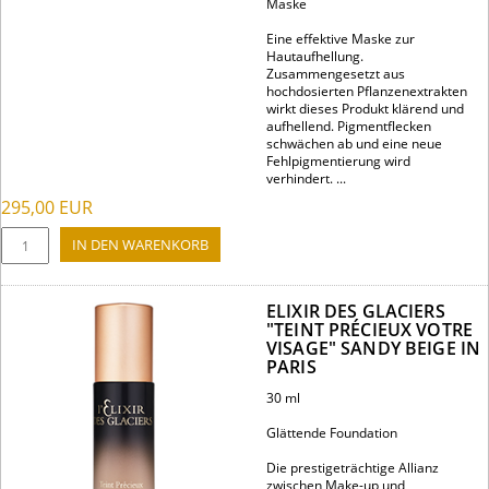
Maske
Eine effektive Maske zur
Hautaufhellung.
Zusammengesetzt aus
hochdosierten Pflanzenextrakten
wirkt dieses Produkt klärend und
aufhellend. Pigmentflecken
schwächen ab und eine neue
Fehlpigmentierung wird
verhindert. ...
295,00
EUR
ELIXIR DES GLACIERS
"TEINT PRÉCIEUX VOTRE
VISAGE" SANDY BEIGE IN
PARIS
30 ml
Glättende Foundation
Die prestigeträchtige Allianz
zwischen Make-up und