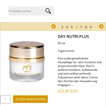
pr
3
4
5
6
7
8
9
ne
DAY NUTRI-PLUS
50 ml
Tagescreme
Eine außergewöhnliche
Hautpflege für sehr trockene und
anspruchsvolle Haut. Durch
äußerst kostbare, aufbauende
und anti-radikal wirkende
Substanzen wirkt diese Creme
den Zeichen der Hautalterung
entgegen. ...
425,00
EUR