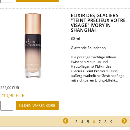
ELIXIR DES GLACIERS
"TEINT PRÉCIEUX VOTRE
VISAGE" IVORY IN
SHANGHAI
30 ml
Glättende Foundation
Die prestigeträchtige Allianz
zwischen Make-up und
Hautpflege, ist l'Elixir des
Glaciers Teint Précieux - eine
außergewöhnliche Gesichspflege
mit sichtbaren Lifting-Effekt...
222,00
EUR
210,90
EUR
pr
3
4
5
6
7
8
9
ne