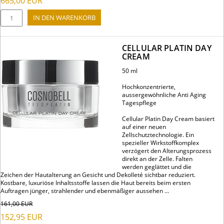
665,00
EUR
CELLULAR PLATIN DAY
CREAM
50 ml
Hochkonzentrierte,
aussergewöhnliche Anti Aging
Tagespflege
Cellular Platin Day Cream basiert
auf einer neuen
Zellschutztechnologie. Ein
spezieller Wirkstoffkomplex
verzögert den Alterungsprozess
direkt an der Zelle. Falten
werden geglättet und die
Zeichen der Hautalterung an Gesicht und Dekolleté sichtbar reduziert.
Kostbare, luxuriöse Inhaltsstoffe lassen die Haut bereits beim ersten
Auftragen jünger, strahlender und ebenmäßiger aussehen ...
161,00
EUR
152,95
EUR