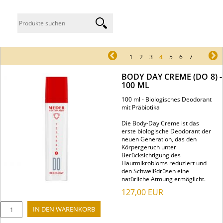
pr
1
2
3
4
5
6
7
ne
BODY DAY CREME (DO 8) -
100 ML
100 ml - Biologisches Deodorant
mit Präbiotika
Die Body-Day Creme ist das
erste biologische Deodorant der
neuen Generation, das den
Körpergeruch unter
Berücksichtigung des
Hautmikrobioms reduziert und
den Schweißdrüsen eine
natürliche Atmung ermöglicht.
127,00
EUR