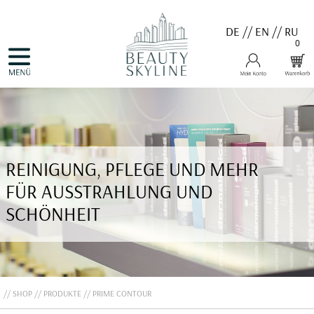
DE
//
EN
//
RU
0
NAVIGATION
HOME
ÜBERSPRINGEN
PRODUKTE
GUTSCHEINE
VALMONT
MENARD
MEDER
COSNOBELL
REINIGUNG, PFLEGE UND MEHR
PROBIO DERM・INFO
BELLEFONTAINE
FÜR AUSSTRAHLUNG UND
DERMALOGICA
EVA GARDEN
SCHÖNHEIT
APHRO CELINA
ANGEBOTE
KONTAKT
SHOP
PRODUKTE
PRIME CONTOUR