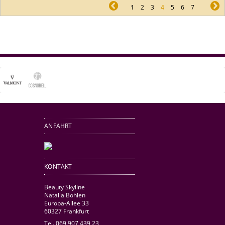
pr
1
2
3
4
5
6
7
ne
ANFAHRT
KONTAKT
Beauty Skyline
Natalia Bohlen
Europa-Allee 33
60327 Frankfurt
Tel. 069 907 439 23