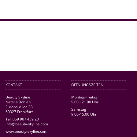
KONTAKT
ÖFFNUNGSZEITEN
Beauty Skyline
Montag-Freitag
Natalia Bohlen
9.00 - 21.00 Uhr
Europa-Allee 33
Samstag
60327 Frankfurt
9.00-15.00 Uhr
Tel. 069 907 439 23
info@beauty-skyline.com
www.beauty-skyline.com