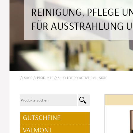
REINIGUNG, PFLEGE 
FÜR AUSSTRAHLUNG 
SHOP
PRODUKTE
SILKY HYDRO-ACTIVE EMULSION
NAVIGATION
GUTSCHEINE
ÜBERSPRINGEN
VALMONT