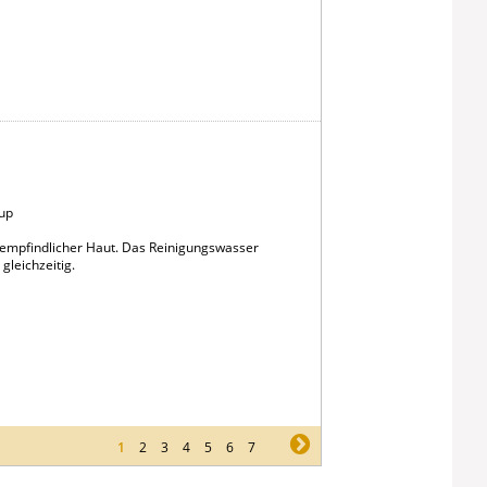
up
i empfindlicher Haut. Das Reinigungswasser
gleichzeitig.
1
2
3
4
5
6
7
ne