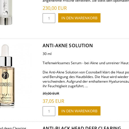
angenehme Frische verleihen. Sie stellt den optimalen 
230,00
EUR
ANTI-AKNE SOLUTION
30 ml
Tiefenwirksames Serum - bei Akne und unreiner Haut
Die Anti-Akne Solution von Cosnobell klärt die Haut po
und Beruhigung des Hautbildes. Die Haut wird wieder
verschwinden. Aufgrund der enthaltenen Hyaluronsäur
ihr Feuchtigkeit zugeführt. ...
39,00
EUR
37,05
EUR
ANTI-BLACK HEAD DEEP CLEARING