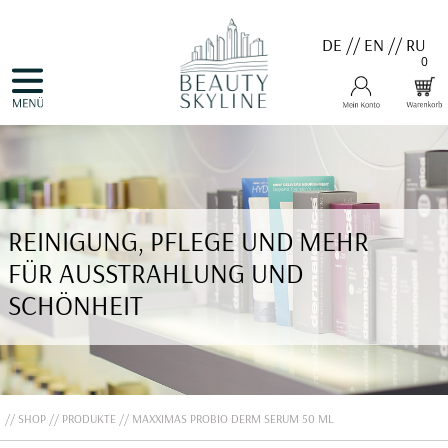
DE
//
EN
//
RU
0
NAVIGATION
HOME
ÜBERSPRINGEN
PRODUKTE
GUTSCHEINE
VALMONT
MENARD
MEDER
COSNOBELL
REINIGUNG, PFLEGE UND MEHR
PROBIO DERM・INFO
BELLEFONTAINE
FÜR AUSSTRAHLUNG UND
DERMALOGICA
EVA GARDEN
SCHÖNHEIT
APHRO CELINA
ANGEBOTE
KONTAKT
SHOP
PRODUKTE
MAXXIMAS PROBIO DERM SERUM 50 ML