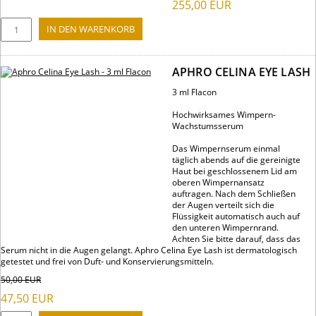
255,00
EUR
APHRO CELINA EYE LASH
3 ml Flacon
Hochwirksames Wimpern-
Wachstumsserum
Das Wimpernserum einmal
täglich abends auf die gereinigte
Haut bei geschlossenem Lid am
oberen Wimpernansatz
auftragen. Nach dem Schließen
der Augen verteilt sich die
Flüssigkeit automatisch auch auf
den unteren Wimpernrand.
Achten Sie bitte darauf, dass das
Serum nicht in die Augen gelangt. Aphro Celina Eye Lash ist dermatologisch
getestet und frei von Duft- und Konservierungsmitteln.
50,00
EUR
47,50
EUR