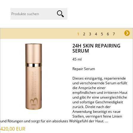
1
2
3
4
5
6
7
ne
24H SKIN REPAIRING
SERUM
45 ml
Repair Serum
Dieses einzigartig, reparierende
und verschönernde Serum erfüllt
die Ansprüche einer
empfindlichen und irritieren Haut
und gibt ihr eine unvergleichliche
und sofortige Geschmeidigkeit
zurück. Direkt nach der
Anwendung beseitigt es raue
Stellen, verringert feine Linien
und Rötungen und sorgt für ein absolutes Wohlgefühl der Haut. ...
420,00
EUR