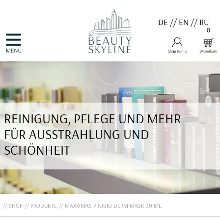
DE
//
EN
//
RU
0
NAVIGATION
HOME
ÜBERSPRINGEN
PRODUKTE
GUTSCHEINE
VALMONT
MENARD
MEDER
COSNOBELL
REINIGUNG, PFLEGE UND MEHR
PROBIO DERM・INFO
BELLEFONTAINE
FÜR AUSSTRAHLUNG UND
DERMALOGICA
EVA GARDEN
SCHÖNHEIT
APHRO CELINA
ANGEBOTE
KONTAKT
SHOP
PRODUKTE
MAXXIMAS PROBIO DERM MASK 30 ML