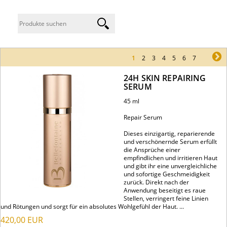
1
2
3
4
5
6
7
ne
24H SKIN REPAIRING
SERUM
45 ml
Repair Serum
Dieses einzigartig, reparierende
und verschönernde Serum erfüllt
die Ansprüche einer
empfindlichen und irritieren Haut
und gibt ihr eine unvergleichliche
und sofortige Geschmeidigkeit
zurück. Direkt nach der
Anwendung beseitigt es raue
Stellen, verringert feine Linien
und Rötungen und sorgt für ein absolutes Wohlgefühl der Haut. ...
420,00
EUR