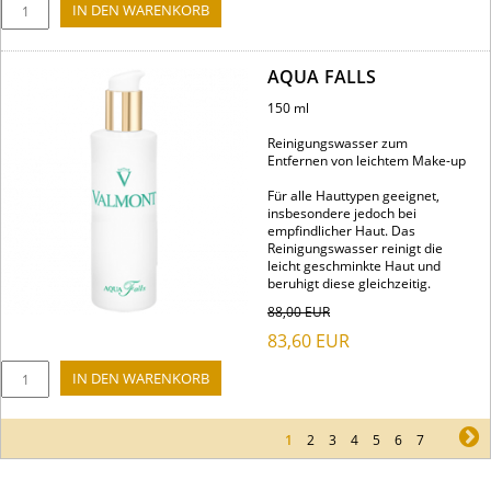
AQUA FALLS
150 ml
Reinigungswasser zum
Entfernen von leichtem Make-up
Für alle Hauttypen geeignet,
insbesondere jedoch bei
empfindlicher Haut. Das
Reinigungswasser reinigt die
leicht geschminkte Haut und
beruhigt diese gleichzeitig.
88,00
EUR
83,60
EUR
1
2
3
4
5
6
7
ne