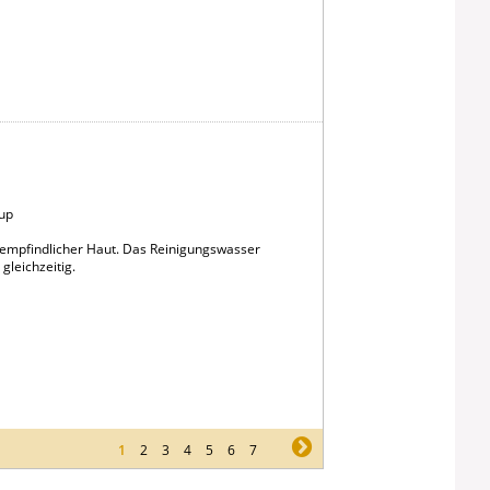
up
i empfindlicher Haut. Das Reinigungswasser
gleichzeitig.
1
2
3
4
5
6
7
ne