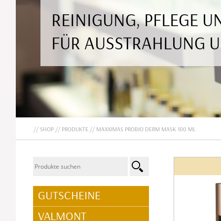
REINIGUNG, PFLEGE 
FÜR AUSSTRAHLUNG 
SHOP
PRODUKTE
MAXXIMAS PROBIO DERM MASK 100 ML
NAVIGATION
GUTSCHEINE
ÜBERSPRINGEN
VALMONT