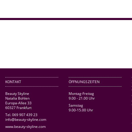
KONTAKT
ÖFFNUNGSZEITEN
Beauty Skyline
Montag-Freitag
Natalia Bohlen
9.00 - 21.00 Uhr
Europa-Allee 33
Samstag
60327 Frankfurt
9.00-15.00 Uhr
Tel. 069 907 439 23
info@beauty-skyline.com
www.beauty-skyline.com