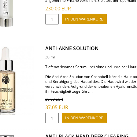
angenehme Frische verleihen. Sie stellt den optimalen 
230,00
EUR
ANTI-AKNE SOLUTION
30 ml
Tiefenwirksames Serum - bei Akne und unreiner Haut
Die Anti-Akne Solution von Cosnobell klärt die Haut po
und Beruhigung des Hautbildes. Die Haut wird wieder
verschwinden. Aufgrund der enthaltenen Hyaluronsäur
ihr Feuchtigkeit zugeführt. ...
39,00
EUR
37,05
EUR
ANTI-BLACK HEAD DEEP CLEARING