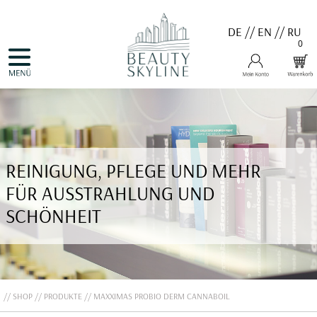
DE
//
EN
//
RU
0
NAVIGATION
HOME
ÜBERSPRINGEN
PRODUKTE
GUTSCHEINE
VALMONT
MENARD
MEDER
COSNOBELL
REINIGUNG, PFLEGE UND MEHR
PROBIO DERM・INFO
BELLEFONTAINE
FÜR AUSSTRAHLUNG UND
DERMALOGICA
EVA GARDEN
SCHÖNHEIT
APHRO CELINA
ANGEBOTE
KONTAKT
SHOP
PRODUKTE
MAXXIMAS PROBIO DERM CANNABOIL