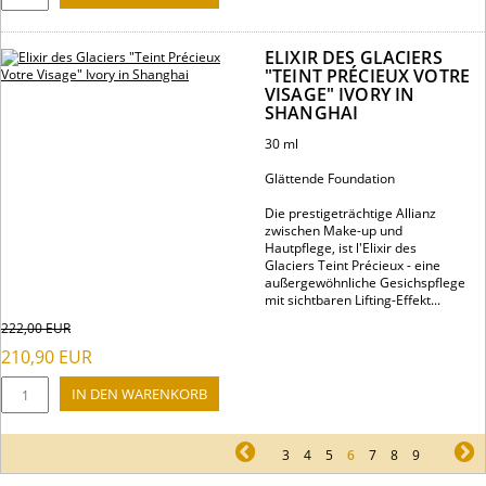
ELIXIR DES GLACIERS
"TEINT PRÉCIEUX VOTRE
VISAGE" IVORY IN
SHANGHAI
30 ml
Glättende Foundation
Die prestigeträchtige Allianz
zwischen Make-up und
Hautpflege, ist l'Elixir des
Glaciers Teint Précieux - eine
außergewöhnliche Gesichspflege
mit sichtbaren Lifting-Effekt...
222,00
EUR
210,90
EUR
pr
3
4
5
6
7
8
9
ne