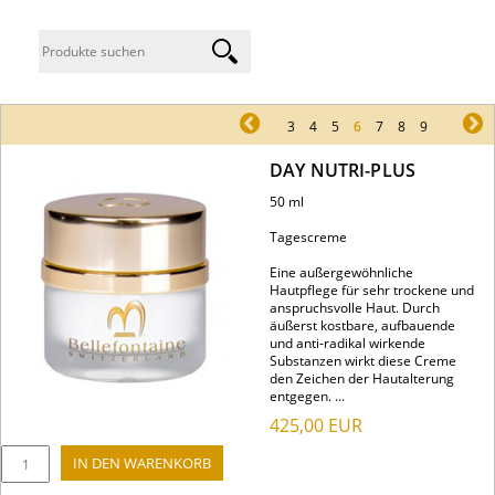
pr
3
4
5
6
7
8
9
ne
DAY NUTRI-PLUS
50 ml
Tagescreme
Eine außergewöhnliche
Hautpflege für sehr trockene und
anspruchsvolle Haut. Durch
äußerst kostbare, aufbauende
und anti-radikal wirkende
Substanzen wirkt diese Creme
den Zeichen der Hautalterung
entgegen. ...
425,00
EUR