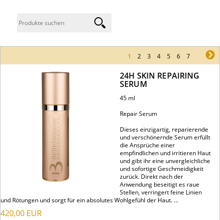
1
2
3
4
5
6
7
ne
24H SKIN REPAIRING
SERUM
45 ml
Repair Serum
Dieses einzigartig, reparierende
und verschönernde Serum erfüllt
die Ansprüche einer
empfindlichen und irritieren Haut
und gibt ihr eine unvergleichliche
und sofortige Geschmeidigkeit
zurück. Direkt nach der
Anwendung beseitigt es raue
Stellen, verringert feine Linien
und Rötungen und sorgt für ein absolutes Wohlgefühl der Haut. ...
420,00
EUR