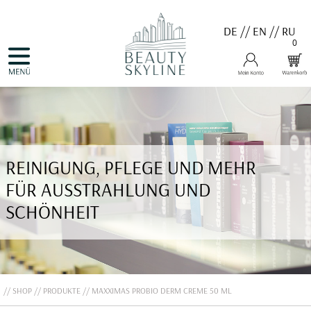
DE
//
EN
//
RU
0
NAVIGATION
HOME
ÜBERSPRINGEN
PRODUKTE
GUTSCHEINE
VALMONT
MENARD
MEDER
COSNOBELL
REINIGUNG, PFLEGE UND MEHR
PROBIO DERM・INFO
BELLEFONTAINE
FÜR AUSSTRAHLUNG UND
DERMALOGICA
EVA GARDEN
SCHÖNHEIT
APHRO CELINA
ANGEBOTE
KONTAKT
SHOP
PRODUKTE
MAXXIMAS PROBIO DERM CREME 50 ML