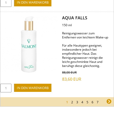
AQUA FALLS
150 ml
Reinigungswasser zum
Entfernen von leichtem Make-up
Für alle Hauttypen geeignet,
insbesondere jedoch bei
empfindlicher Haut. Das
Reinigungswasser reinigt die
leicht geschminkte Haut und
beruhigt diese gleichzeitig.
88,00
EUR
83,60
EUR
1
2
3
4
5
6
7
ne