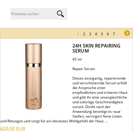
1
2
3
4
5
6
7
ne
24H SKIN REPAIRING
SERUM
45 ml
Repair Serum
Dieses einzigartig, reparierende
und verschönernde Serum erfüllt
die Ansprüche einer
empfindlichen und irritieren Haut
und gibt ihr eine unvergleichliche
und sofortige Geschmeidigkeit
zurück. Direkt nach der
Anwendung beseitigt es raue
Stellen, verringert feine Linien
und Rötungen und sorgt für ein absolutes Wohlgefühl der Haut. ...
420,00
EUR