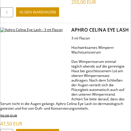
255,00
EUR
APHRO CELINA EYE LASH
3 ml Flacon
Hochwirksames Wimpern-
Wachstumsserum
Das Wimpernserum einmal
täglich abends auf die gereinigte
Haut bei geschlossenem Lid am
oberen Wimpernansatz
auftragen. Nach dem Schließen
der Augen verteilt sich die
Flüssigkeit automatisch auch auf
den unteren Wimpernrand.
Achten Sie bitte darauf, dass das
Serum nicht in die Augen gelangt. Aphro Celina Eye Lash ist dermatologisch
getestet und frei von Duft- und Konservierungsmitteln.
50,00
EUR
47,50
EUR