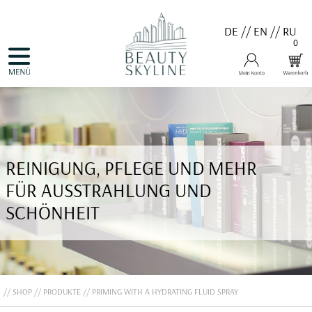
DE
//
EN
//
RU
0
NAVIGATION
HOME
ÜBERSPRINGEN
PRODUKTE
GUTSCHEINE
VALMONT
MENARD
MEDER
COSNOBELL
REINIGUNG, PFLEGE UND MEHR
PROBIO DERM・INFO
BELLEFONTAINE
FÜR AUSSTRAHLUNG UND
DERMALOGICA
EVA GARDEN
SCHÖNHEIT
APHRO CELINA
ANGEBOTE
KONTAKT
SHOP
PRODUKTE
PRIMING WITH A HYDRATING FLUID SPRAY