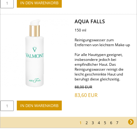
AQUA FALLS
150 ml
Reinigungswasser zum
Entfernen von leichtem Make-up
Für alle Hauttypen geeignet,
insbesondere jedoch bei
empfindlicher Haut. Das
Reinigungswasser reinigt die
leicht geschminkte Haut und
beruhigt diese gleichzeitig.
88,00
EUR
83,60
EUR
1
2
3
4
5
6
7
ne