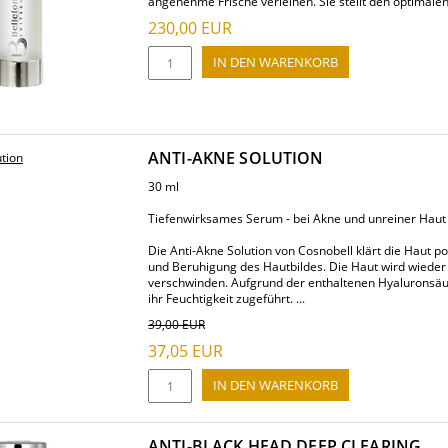
angenehme Frische verleihen. Sie stellt den optimalen 
230,00
EUR
ANTI-AKNE SOLUTION
30 ml
Tiefenwirksames Serum - bei Akne und unreiner Haut
Die Anti-Akne Solution von Cosnobell klärt die Haut po
und Beruhigung des Hautbildes. Die Haut wird wieder
verschwinden. Aufgrund der enthaltenen Hyaluronsäur
ihr Feuchtigkeit zugeführt. ...
39,00
EUR
37,05
EUR
ANTI-BLACK HEAD DEEP CLEARING