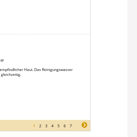
up
i empfindlicher Haut. Das Reinigungswasser
gleichzeitig.
1
2
3
4
5
6
7
ne