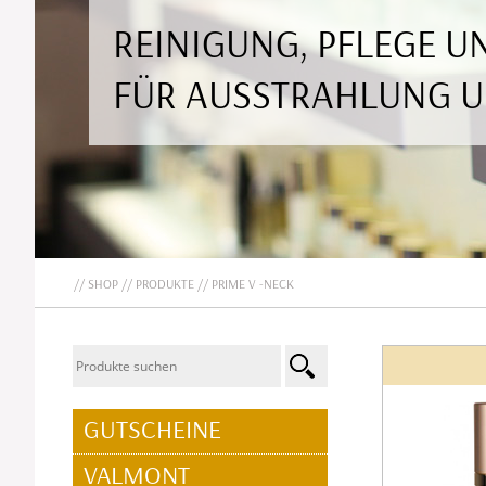
REINIGUNG, PFLEGE 
FÜR AUSSTRAHLUNG 
SHOP
PRODUKTE
PRIME V -NECK
NAVIGATION
GUTSCHEINE
ÜBERSPRINGEN
VALMONT