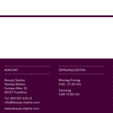
KONTAKT
ÖFFNUNGSZEITEN
Beauty Skyline
Montag-Freitag
Natalia Bohlen
9.00 - 21.00 Uhr
Europa-Allee 33
Samstag
60327 Frankfurt
9.00-15.00 Uhr
Tel. 069 907 439 23
info@beauty-skyline.com
www.beauty-skyline.com