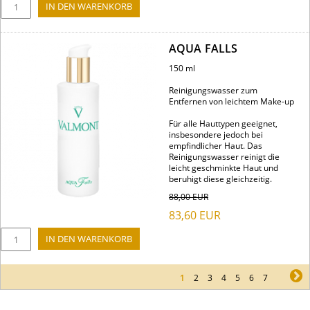
AQUA FALLS
150 ml
Reinigungswasser zum
Entfernen von leichtem Make-up
Für alle Hauttypen geeignet,
insbesondere jedoch bei
empfindlicher Haut. Das
Reinigungswasser reinigt die
leicht geschminkte Haut und
beruhigt diese gleichzeitig.
88,00
EUR
83,60
EUR
1
2
3
4
5
6
7
ne