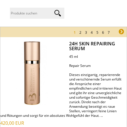
1
2
3
4
5
6
7
ne
24H SKIN REPAIRING
SERUM
45 ml
Repair Serum
Dieses einzigartig, reparierende
und verschönernde Serum erfüllt
die Ansprüche einer
empfindlichen und irritieren Haut
und gibt ihr eine unvergleichliche
und sofortige Geschmeidigkeit
zurück. Direkt nach der
Anwendung beseitigt es raue
Stellen, verringert feine Linien
und Rötungen und sorgt für ein absolutes Wohlgefühl der Haut. ...
420,00
EUR