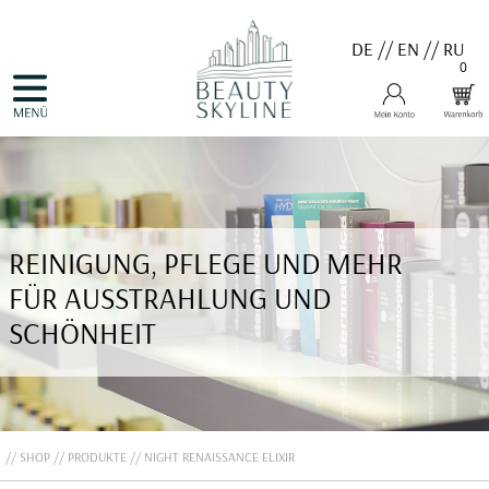
DE
//
EN
//
RU
0
NAVIGATION
HOME
ÜBERSPRINGEN
PRODUKTE
GUTSCHEINE
VALMONT
MENARD
MEDER
COSNOBELL
REINIGUNG, PFLEGE UND MEHR
PROBIO DERM・INFO
BELLEFONTAINE
FÜR AUSSTRAHLUNG UND
DERMALOGICA
EVA GARDEN
SCHÖNHEIT
APHRO CELINA
ANGEBOTE
KONTAKT
SHOP
PRODUKTE
NIGHT RENAISSANCE ELIXIR