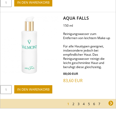
AQUA FALLS
150 ml
Reinigungswasser zum
Entfernen von leichtem Make-up
Für alle Hauttypen geeignet,
insbesondere jedoch bei
empfindlicher Haut. Das
Reinigungswasser reinigt die
leicht geschminkte Haut und
beruhigt diese gleichzeitig.
88,00
EUR
83,60
EUR
1
2
3
4
5
6
7
ne