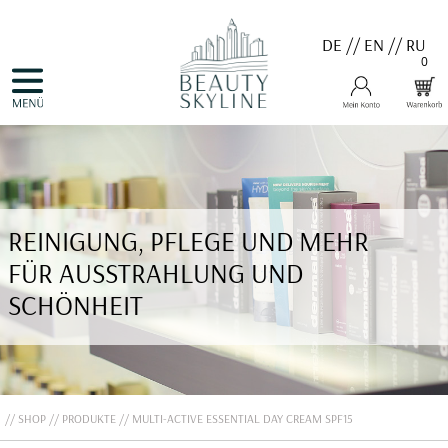
DE
//
EN
//
RU
0
NAVIGATION
HOME
ÜBERSPRINGEN
PRODUKTE
GUTSCHEINE
VALMONT
MENARD
MEDER
COSNOBELL
REINIGUNG, PFLEGE UND MEHR
PROBIO DERM・INFO
BELLEFONTAINE
FÜR AUSSTRAHLUNG UND
DERMALOGICA
EVA GARDEN
SCHÖNHEIT
APHRO CELINA
ANGEBOTE
KONTAKT
SHOP
PRODUKTE
MULTI-ACTIVE ESSENTIAL DAY CREAM SPF15