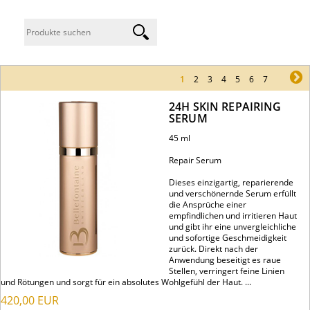
1
2
3
4
5
6
7
ne
24H SKIN REPAIRING
SERUM
45 ml
Repair Serum
Dieses einzigartig, reparierende
und verschönernde Serum erfüllt
die Ansprüche einer
empfindlichen und irritieren Haut
und gibt ihr eine unvergleichliche
und sofortige Geschmeidigkeit
zurück. Direkt nach der
Anwendung beseitigt es raue
Stellen, verringert feine Linien
und Rötungen und sorgt für ein absolutes Wohlgefühl der Haut. ...
420,00
EUR