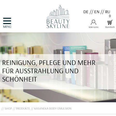
DE
//
EN
//
RU
0
NAVIGATION
HOME
ÜBERSPRINGEN
PRODUKTE
GUTSCHEINE
VALMONT
MENARD
MEDER
COSNOBELL
REINIGUNG, PFLEGE UND MEHR
PROBIO DERM・INFO
BELLEFONTAINE
FÜR AUSSTRAHLUNG UND
DERMALOGICA
EVA GARDEN
SCHÖNHEIT
APHRO CELINA
ANGEBOTE
KONTAKT
SHOP
PRODUKTE
KASANEKA BODY EMULSION