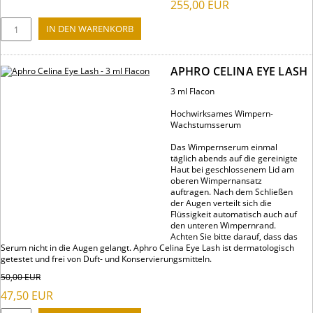
255,00
EUR
APHRO CELINA EYE LASH
3 ml Flacon
Hochwirksames Wimpern-
Wachstumsserum
Das Wimpernserum einmal
täglich abends auf die gereinigte
Haut bei geschlossenem Lid am
oberen Wimpernansatz
auftragen. Nach dem Schließen
der Augen verteilt sich die
Flüssigkeit automatisch auch auf
den unteren Wimpernrand.
Achten Sie bitte darauf, dass das
Serum nicht in die Augen gelangt. Aphro Celina Eye Lash ist dermatologisch
getestet und frei von Duft- und Konservierungsmitteln.
50,00
EUR
47,50
EUR