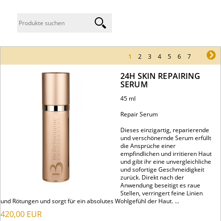
1
2
3
4
5
6
7
ne
24H SKIN REPAIRING
SERUM
45 ml
Repair Serum
Dieses einzigartig, reparierende
und verschönernde Serum erfüllt
die Ansprüche einer
empfindlichen und irritieren Haut
und gibt ihr eine unvergleichliche
und sofortige Geschmeidigkeit
zurück. Direkt nach der
Anwendung beseitigt es raue
Stellen, verringert feine Linien
und Rötungen und sorgt für ein absolutes Wohlgefühl der Haut. ...
420,00
EUR