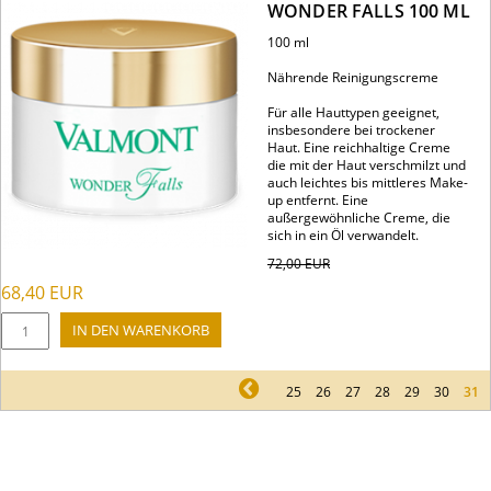
WONDER FALLS 100 ML
100 ml
Nährende Reinigungscreme
Für alle Hauttypen geeignet,
insbesondere bei trockener
Haut. Eine reichhaltige Creme
die mit der Haut verschmilzt und
auch leichtes bis mittleres Make-
up entfernt. Eine
außergewöhnliche Creme, die
sich in ein Öl verwandelt.
72,00
EUR
68,40
EUR
pr
25
26
27
28
29
30
31