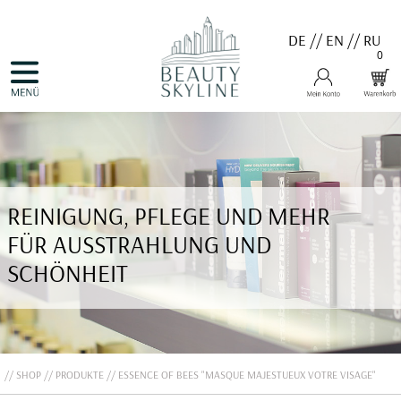
DE
//
EN
//
RU
0
NAVIGATION
HOME
ÜBERSPRINGEN
PRODUKTE
GUTSCHEINE
VALMONT
MENARD
MEDER
COSNOBELL
REINIGUNG, PFLEGE UND MEHR
PROBIO DERM・INFO
BELLEFONTAINE
FÜR AUSSTRAHLUNG UND
DERMALOGICA
EVA GARDEN
SCHÖNHEIT
APHRO CELINA
ANGEBOTE
KONTAKT
SHOP
PRODUKTE
ESSENCE OF BEES "MASQUE MAJESTUEUX VOTRE VISAGE"