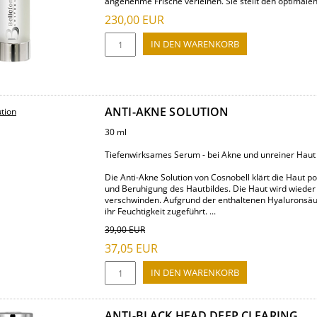
angenehme Frische verleihen. Sie stellt den optimalen 
230,00
EUR
ANTI-AKNE SOLUTION
30 ml
Tiefenwirksames Serum - bei Akne und unreiner Haut
Die Anti-Akne Solution von Cosnobell klärt die Haut po
und Beruhigung des Hautbildes. Die Haut wird wieder
verschwinden. Aufgrund der enthaltenen Hyaluronsäur
ihr Feuchtigkeit zugeführt. ...
39,00
EUR
37,05
EUR
ANTI-BLACK HEAD DEEP CLEARING