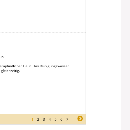
up
i empfindlicher Haut. Das Reinigungswasser
gleichzeitig.
1
2
3
4
5
6
7
ne