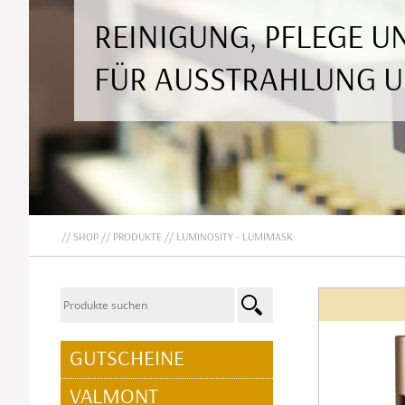
REINIGUNG, PFLEGE 
FÜR AUSSTRAHLUNG 
SHOP
PRODUKTE
LUMINOSITY - LUMIMASK
NAVIGATION
GUTSCHEINE
ÜBERSPRINGEN
VALMONT