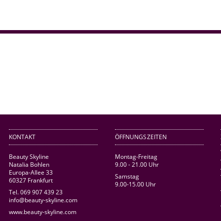
KONTAKT
ÖFFNUNGSZEITEN
Beauty Skyline
Montag-Freitag
Natalia Bohlen
9.00 - 21.00 Uhr
Europa-Allee 33
Samstag
60327 Frankfurt
9.00-15.00 Uhr
Tel. 069 907 439 23
info@beauty-skyline.com
www.beauty-skyline.com