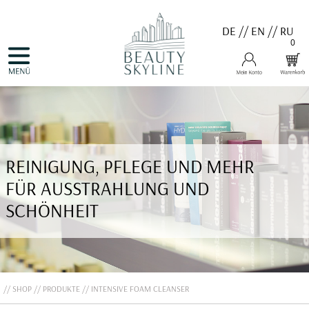
DE
//
EN
//
RU
0
NAVIGATION
HOME
ÜBERSPRINGEN
PRODUKTE
GUTSCHEINE
VALMONT
MENARD
MEDER
COSNOBELL
REINIGUNG, PFLEGE UND MEHR
PROBIO DERM・INFO
BELLEFONTAINE
FÜR AUSSTRAHLUNG UND
DERMALOGICA
EVA GARDEN
SCHÖNHEIT
APHRO CELINA
ANGEBOTE
KONTAKT
SHOP
PRODUKTE
INTENSIVE FOAM CLEANSER