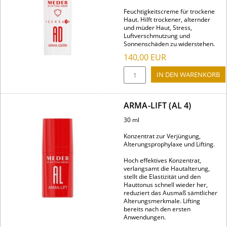
Feuchtigkeitscreme für trockene
Haut. Hilft trockener, alternder
und müder Haut, Stress,
Luftverschmutzung und
Sonnenschäden zu widerstehen.
140,00
EUR
ARMA-LIFT (AL 4)
30 ml
Konzentrat zur Verjüngung,
Alterungsprophylaxe und Lifting.
Hoch effektives Konzentrat,
verlangsamt die Hautalterung,
stellt die Elastizität und den
Hauttonus schnell wieder her,
reduziert das Ausmaß sämtlicher
Alterungsmerkmale. Lifting
bereits nach den ersten
Anwendungen.