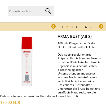
pr
1
2
3
4
5
6
7
ne
ARMA BUST (AB 8)
100 ml - Pflegecreme für die
Haut an Brust und Dekolleté.
Das ist ein revolutionäres
Präparat für die Haut im Bereich
Brust und Dekollete, bei dem die
Ergebnisse aus den neuesten
biotechnologischen
Untersuchungen angewandt
wurden. Nach dem Auftragen
verteilt sich die Creme wie ein
unsichbares Büstenhalter,
unterstützt die Brust, belebt und
strafft die Haut, reduziert die
Dehnstreifen und schenkt der Haut die verlorene Elastizität.
180,00
EUR