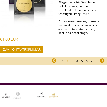
Pflegemaske für Gesicht und
Dekolleté sorgt für einen
strahlenden Teint und einen
sofortigen Lifting-Effekt.
For an instantaneous, dramatic
impression. It provides a firm
and moist touch to the face,
neck, and décolletage.
61,00
EUR
ZUM KONTAKTFORMULAR
pr
1
2
3
4
5
6
7
ne