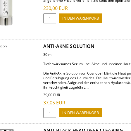
angenehme Frische verleihen. Sie stellt den optimalen 
230,00
EUR
ANTI-AKNE SOLUTION
30 ml
Tiefenwirksames Serum - bei Akne und unreiner Haut
Die Anti-Akne Solution von Cosnobell klärt die Haut po
und Beruhigung des Hautbildes. Die Haut wird wieder
verschwinden. Aufgrund der enthaltenen Hyaluronsäur
ihr Feuchtigkeit zugeführt. ...
39,00
EUR
37,05
EUR
ANTI-BLACK HEAD DEEP CLEARING