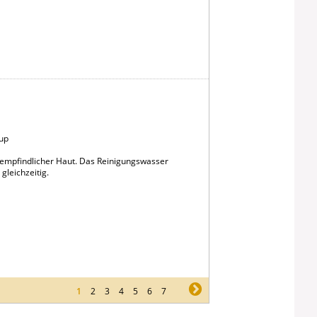
up
i empfindlicher Haut. Das Reinigungswasser
gleichzeitig.
1
2
3
4
5
6
7
ne