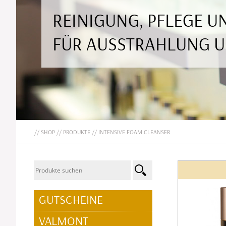
REINIGUNG, PFLEGE 
FÜR AUSSTRAHLUNG 
SHOP
PRODUKTE
INTENSIVE FOAM CLEANSER
NAVIGATION
GUTSCHEINE
ÜBERSPRINGEN
VALMONT