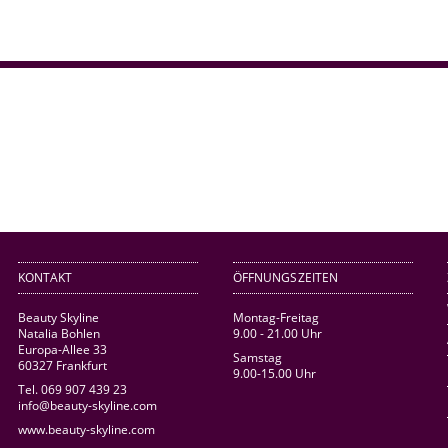
KONTAKT
ÖFFNUNGSZEITEN
Beauty Skyline
Montag-Freitag
Natalia Bohlen
9.00 - 21.00 Uhr
Europa-Allee 33
Samstag
60327 Frankfurt
9.00-15.00 Uhr
Tel. 069 907 439 23
info@beauty-skyline.com
www.beauty-skyline.com