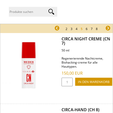
pr
2
3
4
5
6
7
8
ne
CIRCA NIGHT CREME (CN
7)
50 ml
Regenerierende Nachtcreme,
Biohacking-creme für alle
Hauttypen.
150,00
EUR
CIRCA-HAND (CH 8)