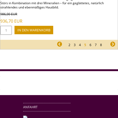
Störs in Kombination mit drei Mineralien – für ein geglättetes, natürlich
strahlendes und ebenmäßiges Hautbild.
986,00
EUR
936,70
EUR
pr
2
3
4
5
6
7
8
ne
ANFAHRT