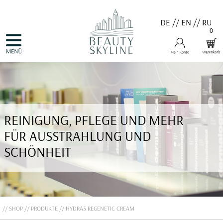
DE
//
EN
//
RU
0
NAVIGATION
HOME
ÜBERSPRINGEN
PRODUKTE
GUTSCHEINE
VALMONT
MENARD
MEDER
COSNOBELL
REINIGUNG, PFLEGE UND MEHR
PROBIO DERM・INFO
BELLEFONTAINE
FÜR AUSSTRAHLUNG UND
DERMALOGICA
EVA GARDEN
SCHÖNHEIT
APHRO CELINA
ANGEBOTE
KONTAKT
SHOP
PRODUKTE
HYDRA3 REGENETIC CREAM