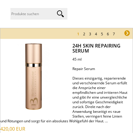
1
2
3
4
5
6
7
ne
24H SKIN REPAIRING
SERUM
45 ml
Repair Serum
Dieses einzigartig, reparierende
und verschönernde Serum erfüllt
die Ansprüche einer
empfindlichen und irritieren Haut
und gibt ihr eine unvergleichliche
und sofortige Geschmeidigkeit
zurück. Direkt nach der
Anwendung beseitigt es raue
Stellen, verringert feine Linien
und Rötungen und sorgt für ein absolutes Wohlgefühl der Haut. ...
420,00
EUR