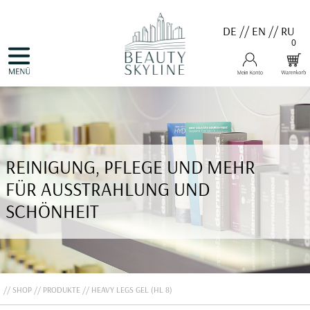
DE
//
EN
//
RU
0
NAVIGATION
HOME
ÜBERSPRINGEN
PRODUKTE
GUTSCHEINE
VALMONT
MENARD
MEDER
COSNOBELL
REINIGUNG, PFLEGE UND MEHR
PROBIO DERM・INFO
BELLEFONTAINE
FÜR AUSSTRAHLUNG UND
DERMALOGICA
EVA GARDEN
SCHÖNHEIT
APHRO CELINA
ANGEBOTE
KONTAKT
SHOP
PRODUKTE
HEAVY LEGS GEL (HL 8)