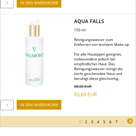
AQUA FALLS
150 ml
Reinigungswasser zum
Entfernen von leichtem Make-up
Für alle Hauttypen geeignet,
insbesondere jedoch bei
empfindlicher Haut. Das
Reinigungswasser reinigt die
leicht geschminkte Haut und
beruhigt diese gleichzeitig.
88,00
EUR
83,60
EUR
1
2
3
4
5
6
7
ne