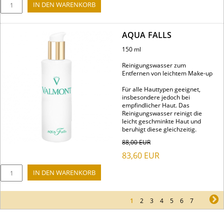
AQUA FALLS
150 ml
Reinigungswasser zum
Entfernen von leichtem Make-up
Für alle Hauttypen geeignet,
insbesondere jedoch bei
empfindlicher Haut. Das
Reinigungswasser reinigt die
leicht geschminkte Haut und
beruhigt diese gleichzeitig.
88,00
EUR
83,60
EUR
1
2
3
4
5
6
7
ne