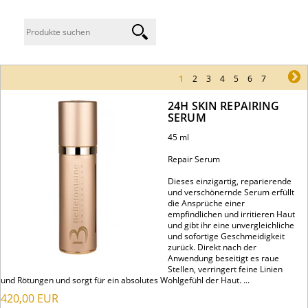
1
2
3
4
5
6
7
ne
24H SKIN REPAIRING
SERUM
45 ml
Repair Serum
Dieses einzigartig, reparierende
und verschönernde Serum erfüllt
die Ansprüche einer
empfindlichen und irritieren Haut
und gibt ihr eine unvergleichliche
und sofortige Geschmeidigkeit
zurück. Direkt nach der
Anwendung beseitigt es raue
Stellen, verringert feine Linien
und Rötungen und sorgt für ein absolutes Wohlgefühl der Haut. ...
420,00
EUR