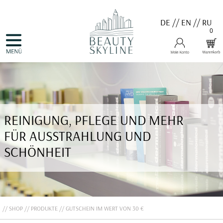
DE
//
EN
//
RU
0
NAVIGATION
HOME
ÜBERSPRINGEN
PRODUKTE
GUTSCHEINE
VALMONT
MENARD
MEDER
COSNOBELL
REINIGUNG, PFLEGE UND MEHR
PROBIO DERM・INFO
BELLEFONTAINE
FÜR AUSSTRAHLUNG UND
DERMALOGICA
EVA GARDEN
SCHÖNHEIT
APHRO CELINA
ANGEBOTE
KONTAKT
SHOP
PRODUKTE
GUTSCHEIN IM WERT VON 30 €