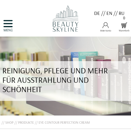
DE
//
EN
//
RU
0
NAVIGATION
HOME
ÜBERSPRINGEN
PRODUKTE
GUTSCHEINE
VALMONT
MENARD
MEDER
COSNOBELL
REINIGUNG, PFLEGE UND MEHR
PROBIO DERM・INFO
BELLEFONTAINE
FÜR AUSSTRAHLUNG UND
DERMALOGICA
EVA GARDEN
SCHÖNHEIT
APHRO CELINA
ANGEBOTE
KONTAKT
SHOP
PRODUKTE
EYE CONTOUR PERFECTION CREAM