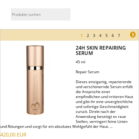
1
2
3
4
5
6
7
ne
24H SKIN REPAIRING
SERUM
45 ml
Repair Serum
Dieses einzigartig, reparierende
und verschönernde Serum erfüllt
die Ansprüche einer
empfindlichen und irritieren Haut
und gibt ihr eine unvergleichliche
und sofortige Geschmeidigkeit
zurück. Direkt nach der
Anwendung beseitigt es raue
Stellen, verringert feine Linien
und Rötungen und sorgt für ein absolutes Wohlgefühl der Haut. ...
420,00
EUR