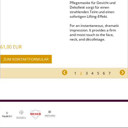
Pflegemaske für Gesicht und
Dekolleté sorgt für einen
strahlenden Teint und einen
sofortigen Lifting-Effekt.
For an instantaneous, dramatic
impression. It provides a firm
and moist touch to the face,
neck, and décolletage.
61,00
EUR
ZUM KONTAKTFORMULAR
pr
1
2
3
4
5
6
7
ne