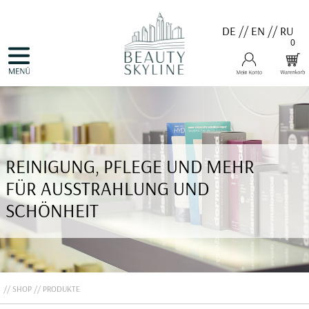
DE
//
EN
//
RU
0
NAVIGATION
HOME
ÜBERSPRINGEN
PRODUKTE
GUTSCHEINE
VALMONT
MENARD
MEDER
COSNOBELL
REINIGUNG, PFLEGE UND MEHR
PROBIO DERM・INFO
BELLEFONTAINE
FÜR AUSSTRAHLUNG UND
DERMALOGICA
EVA GARDEN
SCHÖNHEIT
APHRO CELINA
ANGEBOTE
KONTAKT
SHOP
PRODUKTE