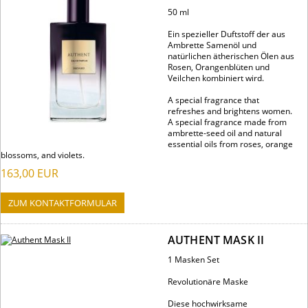
50 ml
Ein spezieller Duftstoff der aus
Ambrette Samenöl und
natürlichen ätherischen Ölen aus
Rosen, Orangenblüten und
Veilchen kombiniert wird.
A special fragrance that
refreshes and brightens women.
A special fragrance made from
ambrette-seed oil and natural
essential oils from roses, orange
blossoms, and violets.
163,00
EUR
ZUM KONTAKTFORMULAR
AUTHENT MASK II
1 Masken Set
Revolutionäre Maske
Diese hochwirksame