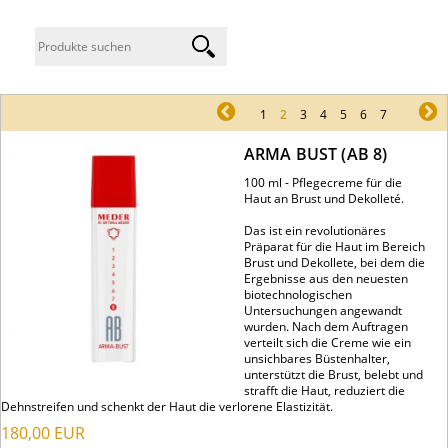
pr
1
2
3
4
5
6
7
ne
ARMA BUST (AB 8)
100 ml - Pflegecreme für die
Haut an Brust und Dekolleté.
Das ist ein revolutionäres
Präparat für die Haut im Bereich
Brust und Dekollete, bei dem die
Ergebnisse aus den neuesten
biotechnologischen
Untersuchungen angewandt
wurden. Nach dem Auftragen
verteilt sich die Creme wie ein
unsichbares Büstenhalter,
unterstützt die Brust, belebt und
strafft die Haut, reduziert die
Dehnstreifen und schenkt der Haut die verlorene Elastizität.
180,00
EUR