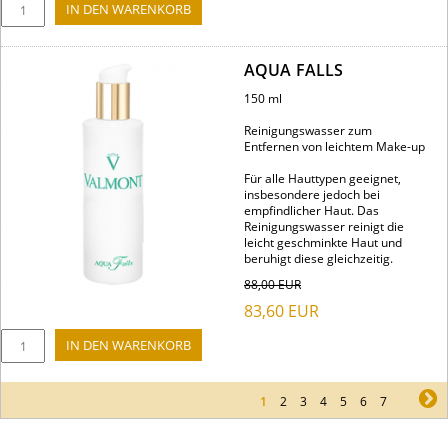
AQUA FALLS
150 ml
Reinigungswasser zum
Entfernen von leichtem Make-up
Für alle Hauttypen geeignet,
insbesondere jedoch bei
empfindlicher Haut. Das
Reinigungswasser reinigt die
leicht geschminkte Haut und
beruhigt diese gleichzeitig.
88,00
EUR
83,60
EUR
1
2
3
4
5
6
7
ne