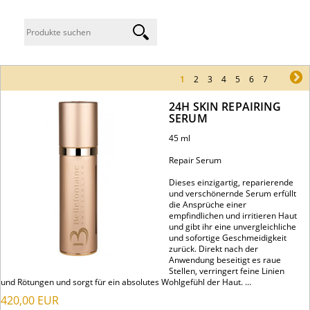
1
2
3
4
5
6
7
ne
24H SKIN REPAIRING
SERUM
45 ml
Repair Serum
Dieses einzigartig, reparierende
und verschönernde Serum erfüllt
die Ansprüche einer
empfindlichen und irritieren Haut
und gibt ihr eine unvergleichliche
und sofortige Geschmeidigkeit
zurück. Direkt nach der
Anwendung beseitigt es raue
Stellen, verringert feine Linien
und Rötungen und sorgt für ein absolutes Wohlgefühl der Haut. ...
420,00
EUR