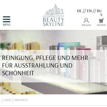
DE
//
EN
//
RU
0
NAVIGATION
HOME
ÜBERSPRINGEN
PRODUKTE
GUTSCHEINE
VALMONT
MENARD
MEDER
COSNOBELL
REINIGUNG, PFLEGE UND MEHR
PROBIO DERM・INFO
BELLEFONTAINE
FÜR AUSSTRAHLUNG UND
DERMALOGICA
EVA GARDEN
SCHÖNHEIT
APHRO CELINA
ANGEBOTE
KONTAKT
SHOP
PRODUKTE