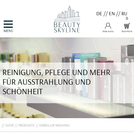
DE
//
EN
//
RU
0
NAVIGATION
HOME
ÜBERSPRINGEN
PRODUKTE
GUTSCHEINE
VALMONT
MENARD
MEDER
COSNOBELL
REINIGUNG, PFLEGE UND MEHR
PROBIO DERM・INFO
BELLEFONTAINE
FÜR AUSSTRAHLUNG UND
DERMALOGICA
EVA GARDEN
SCHÖNHEIT
APHRO CELINA
ANGEBOTE
KONTAKT
SHOP
PRODUKTE
EMBELLIR WASHING