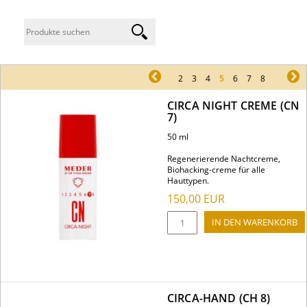
pr
2
3
4
5
6
7
8
ne
CIRCA NIGHT CREME (CN
7)
50 ml
Regenerierende Nachtcreme,
Biohacking-creme für alle
Hauttypen.
150,00
EUR
CIRCA-HAND (CH 8)