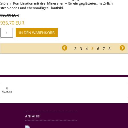
Störs in Kombination mit drei Mineralien – für ein geglättetes, natürlich
strahlendes und ebenmäßiges Hautbild.
986,00
EUR
936,70
EUR
pr
2
3
4
5
6
7
8
ne
ANFAHRT