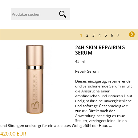
1
2
3
4
5
6
7
ne
24H SKIN REPAIRING
SERUM
45 ml
Repair Serum
Dieses einzigartig, reparierende
und verschönernde Serum erfüllt
die Ansprüche einer
empfindlichen und irritieren Haut
und gibt ihr eine unvergleichliche
und sofortige Geschmeidigkeit
zurück. Direkt nach der
Anwendung beseitigt es raue
Stellen, verringert feine Linien
und Rötungen und sorgt für ein absolutes Wohlgefühl der Haut. ...
420,00
EUR