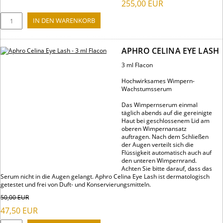
255,00
EUR
APHRO CELINA EYE LASH
3 ml Flacon
Hochwirksames Wimpern-
Wachstumsserum
Das Wimpernserum einmal
täglich abends auf die gereinigte
Haut bei geschlossenem Lid am
oberen Wimpernansatz
auftragen. Nach dem Schließen
der Augen verteilt sich die
Flüssigkeit automatisch auch auf
den unteren Wimpernrand.
Achten Sie bitte darauf, dass das
Serum nicht in die Augen gelangt. Aphro Celina Eye Lash ist dermatologisch
getestet und frei von Duft- und Konservierungsmitteln.
50,00
EUR
47,50
EUR