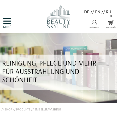
DE
//
EN
//
RU
0
NAVIGATION
HOME
ÜBERSPRINGEN
PRODUKTE
GUTSCHEINE
VALMONT
MENARD
MEDER
COSNOBELL
REINIGUNG, PFLEGE UND MEHR
PROBIO DERM・INFO
BELLEFONTAINE
FÜR AUSSTRAHLUNG UND
DERMALOGICA
EVA GARDEN
SCHÖNHEIT
APHRO CELINA
ANGEBOTE
KONTAKT
SHOP
PRODUKTE
EMBELLIR WASHING