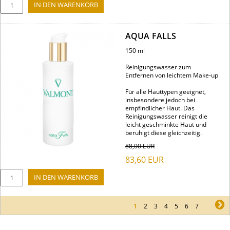
AQUA FALLS
150 ml
Reinigungswasser zum
Entfernen von leichtem Make-up
Für alle Hauttypen geeignet,
insbesondere jedoch bei
empfindlicher Haut. Das
Reinigungswasser reinigt die
leicht geschminkte Haut und
beruhigt diese gleichzeitig.
88,00
EUR
83,60
EUR
1
2
3
4
5
6
7
ne