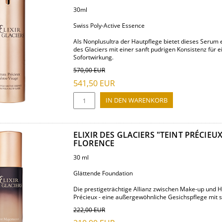
30ml
Swiss Poly-Active Essence
Als Nonplusultra der Hautpflege bietet dieses Serum e
des Glaciers mit einer sanft pudrigen Konsistenz für ei
Sofortwirkung.
570,00
EUR
541,50
EUR
ELIXIR DES GLACIERS "TEINT PRÉCIEU
FLORENCE
30 ml
Glättende Foundation
Die prestigeträchtige Allianz zwischen Make-up und Haut
Précieux - eine außergewöhnliche Gesichspflege mit sic
222,00
EUR