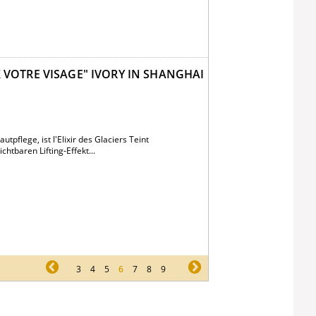
X VOTRE VISAGE" IVORY IN SHANGHAI
pflege, ist l'Elixir des Glaciers Teint
htbaren Lifting-Effekt...
pr
3
4
5
6
7
8
9
ne