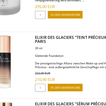
Fehlpigmentierung wird verhindert. ...
295,00
EUR
ELIXIR DES GLACIERS "TEINT PRÉCIEU
PARIS
30 ml
Glättende Foundation
Die prestigeträchtige Allianz zwischen Make-up und Haut
Précieux - eine außergewöhnliche Gesichspflege mit sic
222,00
EUR
210,90
EUR
ELIXIR DES GLACIERS "SÉRUM PRÉCIE