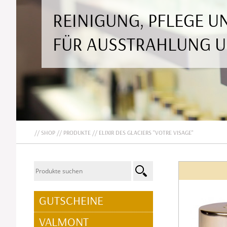
REINIGUNG, PFLEGE 
FÜR AUSSTRAHLUNG 
SHOP
PRODUKTE
ELIXIR DES GLACIERS "VOTRE VISAGE"
NAVIGATION
GUTSCHEINE
ÜBERSPRINGEN
VALMONT