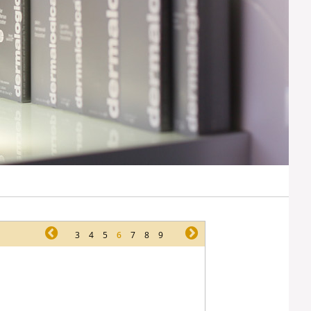
pr
3
4
5
6
7
8
9
ne