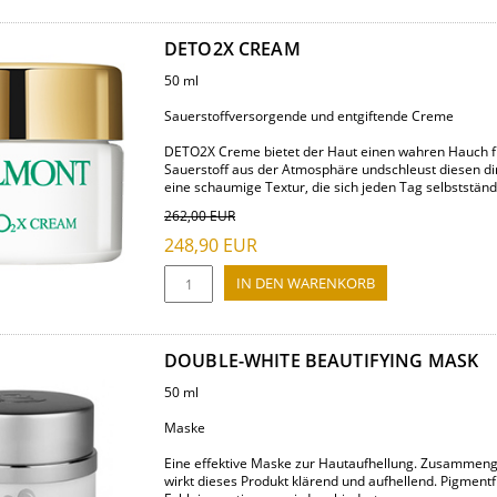
DETO2X CREAM
50 ml
Sauerstoffversorgende und entgiftende Creme
DETO2X Creme bietet der Haut einen wahren Hauch fri
Sauerstoff aus der Atmosphäre undschleust diesen dir
eine schaumige Textur, die sich jeden Tag selbststän
262,00
EUR
248,90
EUR
DOUBLE-WHITE BEAUTIFYING MASK
50 ml
Maske
Eine effektive Maske zur Hautaufhellung. Zusammeng
wirkt dieses Produkt klärend und aufhellend. Pigmen