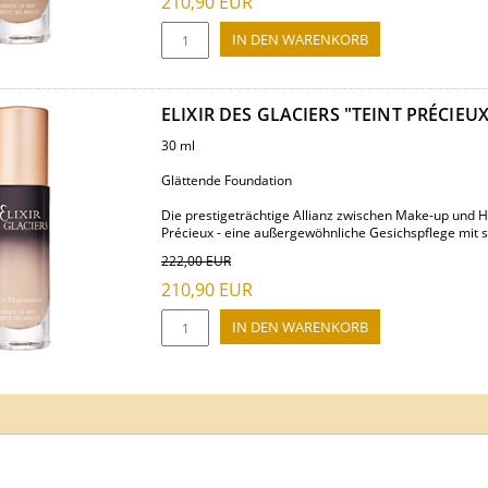
210,90
EUR
ELIXIR DES GLACIERS "TEINT PRÉCIEU
30 ml
Glättende Foundation
Die prestigeträchtige Allianz zwischen Make-up und Haut
Précieux - eine außergewöhnliche Gesichspflege mit sic
222,00
EUR
210,90
EUR