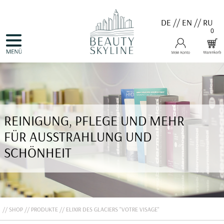
DE
//
EN
//
RU
0
NAVIGATION
HOME
ÜBERSPRINGEN
PRODUKTE
GUTSCHEINE
VALMONT
MENARD
MEDER
COSNOBELL
REINIGUNG, PFLEGE UND MEHR
PROBIO DERM・INFO
BELLEFONTAINE
FÜR AUSSTRAHLUNG UND
DERMALOGICA
EVA GARDEN
SCHÖNHEIT
APHRO CELINA
ANGEBOTE
KONTAKT
SHOP
PRODUKTE
ELIXIR DES GLACIERS "VOTRE VISAGE"