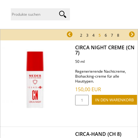
pr
2
3
4
5
6
7
8
ne
CIRCA NIGHT CREME (CN
7)
50 ml
Regenerierende Nachtcreme,
Biohacking-creme für alle
Hauttypen.
150,00
EUR
CIRCA-HAND (CH 8)