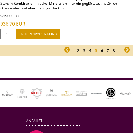
Störs in Kombination mit drei Mineralien – für ein geglättetes, natürlich
strahlendes und ebenmäßiges Hautbild.
986,00
EUR
936,70
EUR
pr
2
3
4
5
6
7
8
ne
ANFAHRT