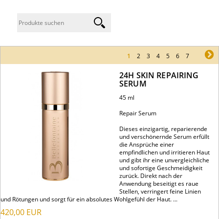
1
2
3
4
5
6
7
ne
24H SKIN REPAIRING
SERUM
45 ml
Repair Serum
Dieses einzigartig, reparierende
und verschönernde Serum erfüllt
die Ansprüche einer
empfindlichen und irritieren Haut
und gibt ihr eine unvergleichliche
und sofortige Geschmeidigkeit
zurück. Direkt nach der
Anwendung beseitigt es raue
Stellen, verringert feine Linien
und Rötungen und sorgt für ein absolutes Wohlgefühl der Haut. ...
420,00
EUR