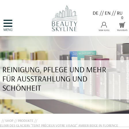
DE
//
EN
//
RU
0
NAVIGATION
HOME
ÜBERSPRINGEN
PRODUKTE
GUTSCHEINE
VALMONT
MENARD
MEDER
COSNOBELL
REINIGUNG, PFLEGE UND MEHR
PROBIO DERM・INFO
BELLEFONTAINE
FÜR AUSSTRAHLUNG UND
DERMALOGICA
EVA GARDEN
SCHÖNHEIT
APHRO CELINA
ANGEBOTE
KONTAKT
SHOP
PRODUKTE
ELIXIR DES GLACIERS "TEINT PRÉCIEUX VOTRE VISAGE" AMBER BEIGE IN FLORENCE