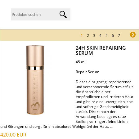
1
2
3
4
5
6
7
ne
24H SKIN REPAIRING
SERUM
45 ml
Repair Serum
Dieses einzigartig, reparierende
und verschönernde Serum erfüllt
die Ansprüche einer
empfindlichen und irritieren Haut
und gibt ihr eine unvergleichliche
und sofortige Geschmeidigkeit
zurück. Direkt nach der
Anwendung beseitigt es raue
Stellen, verringert feine Linien
und Rötungen und sorgt für ein absolutes Wohlgefühl der Haut. ...
420,00
EUR