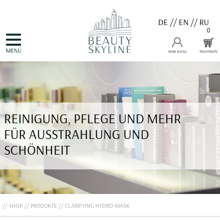
DE
//
EN
//
RU
0
NAVIGATION
HOME
ÜBERSPRINGEN
PRODUKTE
GUTSCHEINE
VALMONT
MENARD
MEDER
COSNOBELL
REINIGUNG, PFLEGE UND MEHR
PROBIO DERM・INFO
BELLEFONTAINE
FÜR AUSSTRAHLUNG UND
DERMALOGICA
EVA GARDEN
SCHÖNHEIT
APHRO CELINA
ANGEBOTE
KONTAKT
SHOP
PRODUKTE
CLARIFYING HYDRO-MASK