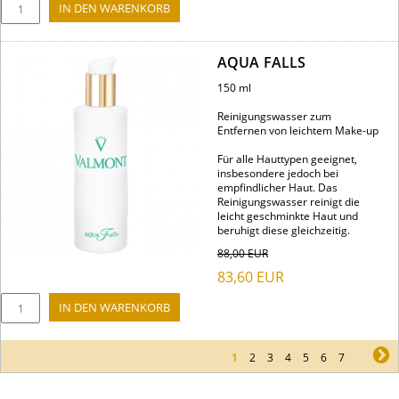
AQUA FALLS
150 ml
Reinigungswasser zum
Entfernen von leichtem Make-up
Für alle Hauttypen geeignet,
insbesondere jedoch bei
empfindlicher Haut. Das
Reinigungswasser reinigt die
leicht geschminkte Haut und
beruhigt diese gleichzeitig.
88,00
EUR
83,60
EUR
1
2
3
4
5
6
7
ne