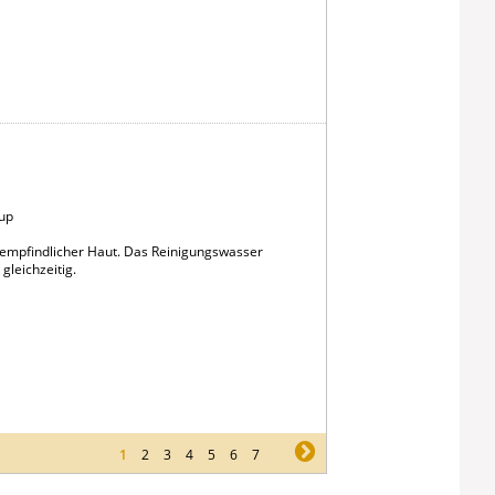
up
i empfindlicher Haut. Das Reinigungswasser
gleichzeitig.
1
2
3
4
5
6
7
ne