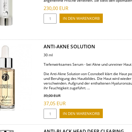
angenehme Frische verleihen. Sie stellt den optimalen 
230,00
EUR
ANTI-AKNE SOLUTION
30 ml
Tiefenwirksames Serum - bei Akne und unreiner Haut
Die Anti-Akne Solution von Cosnobell klärt die Haut po
und Beruhigung des Hautbildes. Die Haut wird wieder
verschwinden. Aufgrund der enthaltenen Hyaluronsäur
ihr Feuchtigkeit zugeführt. ...
39,00
EUR
37,05
EUR
ANTI-BLACK HEAD DEEP CLEARING