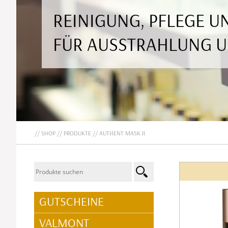
REINIGUNG, PFLEGE 
FÜR AUSSTRAHLUNG 
SHOP
PRODUKTE
AUTHENT MASK II
NAVIGATION
GUTSCHEINE
ÜBERSPRINGEN
VALMONT