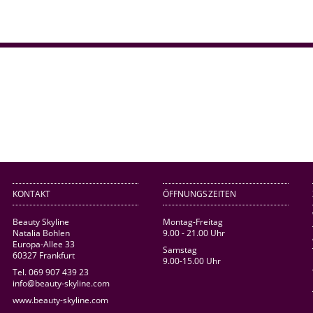
KONTAKT
ÖFFNUNGSZEITEN
Beauty Skyline
Montag-Freitag
Natalia Bohlen
9.00 - 21.00 Uhr
Europa-Allee 33
Samstag
60327 Frankfurt
9.00-15.00 Uhr
Tel. 069 907 439 23
info@beauty-skyline.com
www.beauty-skyline.com