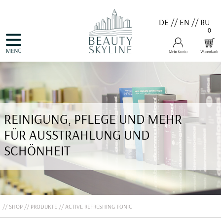
DE
//
EN
//
RU
0
NAVIGATION
HOME
ÜBERSPRINGEN
PRODUKTE
GUTSCHEINE
VALMONT
MENARD
MEDER
COSNOBELL
REINIGUNG, PFLEGE UND MEHR
PROBIO DERM・INFO
BELLEFONTAINE
FÜR AUSSTRAHLUNG UND
DERMALOGICA
EVA GARDEN
SCHÖNHEIT
APHRO CELINA
ANGEBOTE
KONTAKT
SHOP
PRODUKTE
ACTIVE REFRESHING TONIC