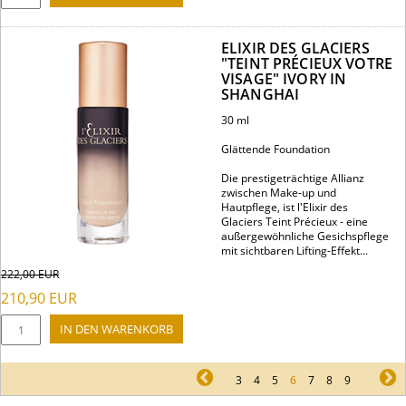
ELIXIR DES GLACIERS
"TEINT PRÉCIEUX VOTRE
VISAGE" IVORY IN
SHANGHAI
30 ml
Glättende Foundation
Die prestigeträchtige Allianz
zwischen Make-up und
Hautpflege, ist l'Elixir des
Glaciers Teint Précieux - eine
außergewöhnliche Gesichspflege
mit sichtbaren Lifting-Effekt...
222,00
EUR
210,90
EUR
pr
3
4
5
6
7
8
9
ne