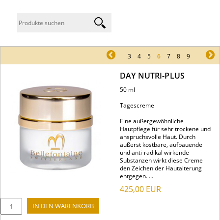
pr
3
4
5
6
7
8
9
ne
DAY NUTRI-PLUS
50 ml
Tagescreme
Eine außergewöhnliche
Hautpflege für sehr trockene und
anspruchsvolle Haut. Durch
äußerst kostbare, aufbauende
und anti-radikal wirkende
Substanzen wirkt diese Creme
den Zeichen der Hautalterung
entgegen. ...
425,00
EUR